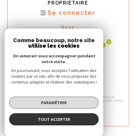
PROPRIÉTAIRE
Se connecter
Nous
ADHÉRONS
Comme beaucoup, notre site
utilise les cookies
On aimerait vous accompagner pendant
votre visite.
En poursuivant, vous acceptez l'utilisation des
cookies par ce site, afin de vous proposer des
contenus adaptés et réaliser des statistiques !
© 2026 | TOUS DROITS RÉSERVÉS | TRADUCTION POWERED BY GOOGLE |
NOS HONORAIRES
PLAN DU SITE
MENTIONS LÉGALES
ADMIN
NOS LIENS
PARAMÉTRER
POLITIQUE RGPD
COOKIES
TOUT ACCEPTER